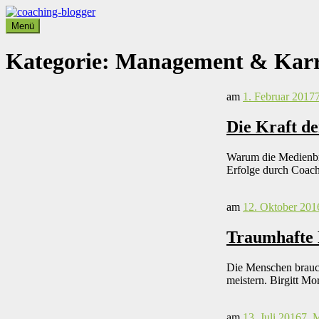
Weiter
zum
Menü
coaching-blogger
Refugium für vielseitige Persönlichkeiten
Inhalt
Kategorie:
Management & Karr
am
1. Februar 2017
Die Kraft d
Warum die Medienbra
Erfolge durch Coac
am
12. Oktober 201
Traumhafte 
Die Menschen brauch
meistern. Birgitt Mo
am
13. Juli 2016
7. 