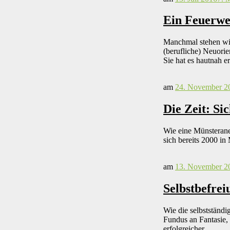
Ein Feuerwe
Manchmal stehen wir
(berufliche) Neuorie
Sie hat es hautnah e
am
24. November 2
Die Zeit: Si
Wie eine Münsterane
sich bereits 2000 in
am
13. November 2
Selbstbefre
Wie die selbstständ
Fundus an Fantasie, B
erfolgreicher.