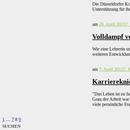
Die Düsseldorfer Kom
Unterstützung für ih
am
28. April 2015
7.
Volldampf v
Wie eine Lehrerin u
weiteren Entwicklung
am
7. April 2015
7. 
Karriereknic
"Das Leben ist zu fa
Grau der Arbeit wa
viele persönliche Fr
Seitennummerierung
Seite
Seite
Seite
Seite
1
…
7
8
9
SUCHEN
der