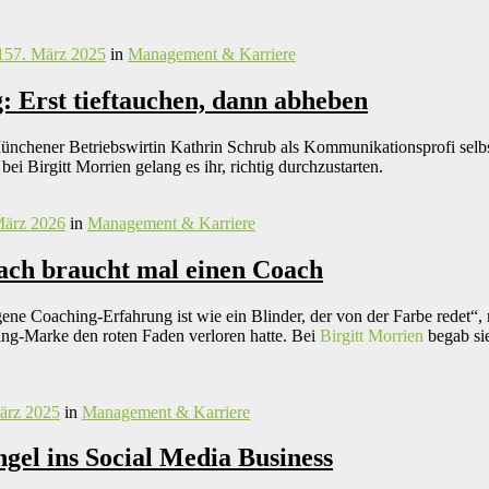
15
7. März 2025
in
Management & Karriere
: Erst tieftauchen, dann abheben
nchener Betriebswirtin Kathrin Schrub als Kommunikationsprofi selbs
i Birgitt Morrien gelang es ihr, richtig durchzustarten.
März 2026
in
Management & Karriere
ach braucht mal einen Coach
ne Coaching-Erfahrung ist wie ein Blinder, der von der Farbe redet“, m
ing-Marke den roten Faden verloren hatte. Bei
Birgitt Morrien
begab sie
ärz 2025
in
Management & Karriere
gel ins Social Media Business