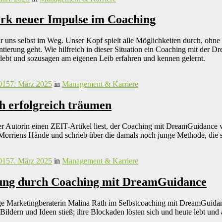
rk neuer Impulse im Coaching
 uns selbst im Weg. Unser Kopf spielt alle Möglichkeiten durch, ohn
ntierung geht. Wie hilfreich in dieser Situation ein Coaching mit der
rlebt und sozusagen am eigenen Leib erfahren und kennen gelernt.
015
7. März 2025
in
Management & Karriere
ch erfolgreich träumen
r Autorin einen ZEIT-Artikel liest, der Coaching mit DreamGuidance v
 Morriens Hände und schrieb über die damals noch junge Methode, die si
015
7. März 2025
in
Management & Karriere
iung durch Coaching mit DreamGuidance
ige Marketingberaterin Malina Rath im Selbstcoaching mit DreamGuida
ildern und Ideen stieß; ihre Blockaden lösten sich und heute lebt und arb