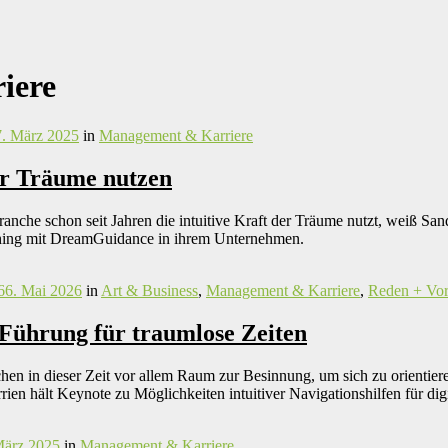
iere
7. März 2025
in
Management & Karriere
er Träume nutzen
nche schon seit Jahren die intuitive Kraft der Träume nutzt, weiß San
hing mit DreamGuidance in ihrem Unternehmen.
6
6. Mai 2026
in
Art & Business
,
Management & Karriere
,
Reden + Vor
Führung für traumlose Zeiten
en in dieser Zeit vor allem Raum zur Besinnung, um sich zu orientie
rrien hält Keynote zu Möglichkeiten intuitiver Navigationshilfen für d
März 2025
in
Management & Karriere