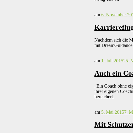
am
6. November 20
Karriereflug
Nachdem sich die Mü
mit DreamGuidance be
am
1. Juli 2015
25. 
Auch ein Co
„Ein Coach ohne eige
ihrer eigenen Coach
bereichert.
am
5. Mai 2015
7. M
Mit Schutzen