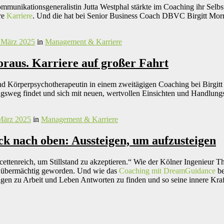
munikationsgeneralistin Jutta Westphal stärkte im Coaching ihr Selbstb
re
Karriere
. Und die hat bei Senior Business Coach DBVC
Birgitt Morr
 März 2025
in
Management & Karriere
oraus. Karriere auf großer Fahrt
nd Körperpsychotherapeutin in einem zweitägigen Coaching bei Birgitt 
sweg findet und sich mit neuen, wertvollen Einsichten und Handlungsst
März 2025
in
Management & Karriere
k nach oben: Aussteigen, um aufzusteigen
cettenreich, um Stillstand zu akzeptieren.“ Wie der Kölner Ingenieur 
r übermächtig geworden. Und wie das
Coaching mit DreamGuidance
be
agen zu Arbeit und Leben Antworten zu finden und so seine innere Kraf