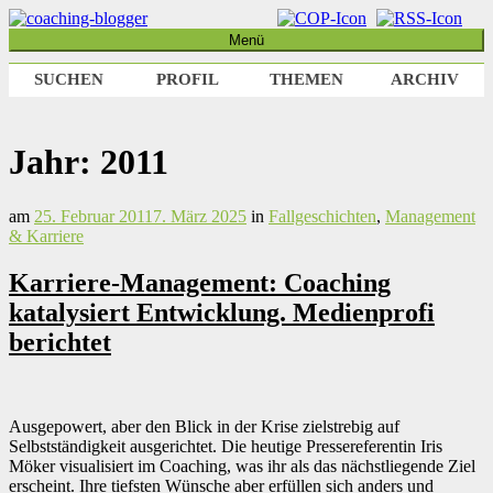
Weiter
zum
Menü
coaching-blogger
Refugium für vielseitige Persönlichkeiten
Inhalt
SUCHEN
PROFIL
THEMEN
ARCHIV
Jahr:
2011
am
25. Februar 2011
7. März 2025
in
Fallgeschichten
,
Management
& Karriere
Karriere-Management: Coaching
katalysiert Entwicklung. Medienprofi
berichtet
Ausgepowert, aber den Blick in der Krise zielstrebig auf
Selbstständigkeit ausgerichtet. Die heutige Pressereferentin Iris
Möker visualisiert im Coaching, was ihr als das nächstliegende Ziel
erscheint. Ihre tiefsten Wünsche aber erfüllen sich anders und