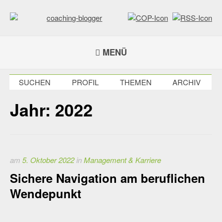
Weiter
zum
Inhalt
coaching-blogger
Refugium für vielseitige Persönlichkeiten
MENÜ
SUCHEN
PROFIL
THEMEN
ARCHIV
Jahr:
2022
am
5. Oktober 2022
in
Management & Karriere
Sichere Navigation am beruflichen
Wendepunkt