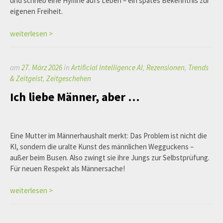
und schrieb eine Hymne aufs Leben – ein spätes Bekenntnis zur
eigenen Freiheit.
weiterlesen >
am
27. März 2026
in
Artificial Intelligence AI
,
Rezensionen
,
Trends
& Zeitgeist
,
Zeitgeschehen
Ich liebe Männer, aber …
Eine Mutter im Männerhaushalt merkt: Das Problem ist nicht die
KI, sondern die uralte Kunst des männlichen Wegguckens –
außer beim Busen. Also zwingt sie ihre Jungs zur Selbstprüfung.
Für neuen Respekt als Männersache!
weiterlesen >