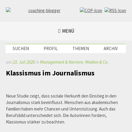
Weiter
zum
Inhalt
coaching-blogger
Refugium für vielseitige Persönlichkeiten
MENÜ
SUCHEN
PROFIL
THEMEN
ARCHIV
am
23. Juli 2026
in
Management & Karriere
,
Medien & Co.
Klassismus im Journalismus
Neue Studie zeigt, dass soziale Herkunft den Einstieg in den
Journalismus stark beeinflusst. Menschen aus akademischen
Familien haben mehr Chancen und Unterstützung. Auch das
Berufsbild unterscheidet sich. Die Autorinnen fordern,
Klassismus stärker zu beachten.