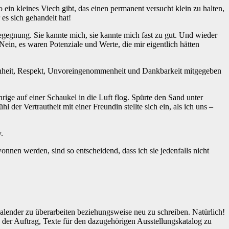
ein kleines Viech gibt, das einen permanent versucht klein zu halten,
es sich gehandelt hat!
egegnung. Sie kannte mich, sie kannte mich fast zu gut. Und wieder
ein, es waren Potenziale und Werte, die mir eigentlich hätten
fenheit, Respekt, Unvoreingenommenheit und Dankbarkeit mitgegeben
ge auf einer Schaukel in die Luft flog. Spürte den Sand unter
er Vertrautheit mit einer Freundin stellte sich ein, als ich uns –
.
nnen werden, sind so entscheidend, dass ich sie jedenfalls nicht
lender zu überarbeiten beziehungsweise neu zu schreiben. Natürlich!
h der Auftrag, Texte für den dazugehörigen Ausstellungskatalog zu