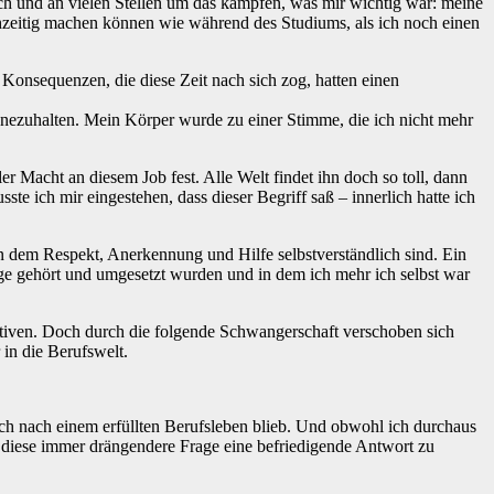
ich und an vielen Stellen um das kämpfen, was mir wichtig war: meine
ichzeitig machen können wie während des Studiums, als ich noch einen
e Konsequenzen, die diese Zeit nach sich zog, hatten einen
.
nnezuhalten. Mein Körper wurde zu einer Stimme, die ich nicht mehr
er Macht an diesem Job fest. Alle Welt findet ihn doch so toll, dann
te ich mir eingestehen, dass dieser Begriff saß – innerlich hatte ich
, in dem Respekt, Anerkennung und Hilfe selbstverständlich sind. Ein
ge gehört und umgesetzt wurden und in dem ich mehr ich selbst war
nativen. Doch durch die folgende Schwangerschaft verschoben sich
in die Berufswelt.
nsch nach einem erfüllten Berufsleben blieb. Und obwohl ich durchaus
f diese immer drängendere Frage eine befriedigende Antwort zu