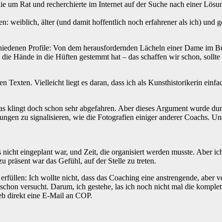
ie um Rat und recherchierte im Internet auf der Suche nach einer Lösu
len: weiblich, älter (und damit hoffentlich noch erfahrener als ich) un
schiedenen Profile: Von dem herausfordernden Lächeln einer Dame im B
g die Hände in die Hüften gestemmt hat – das schaffen wir schon, sollte d
n Texten. Vielleicht liegt es daran, dass ich als Kunsthistorikerin einf
s klingt doch schon sehr abgefahren. Aber dieses Argument wurde durc
hungen zu signalisieren, wie die Fotografien einiger anderer Coachs. Un
s nicht eingeplant war, und Zeit, die organisiert werden musste. Aber i
u präsent war das Gefühl, auf der Stelle zu treten.
füllen: Ich wollte nicht, dass das Coaching eine anstrengende, aber v
st schon versucht. Darum, ich gestehe, las ich noch nicht mal die komp
eb direkt eine E-Mail an COP.