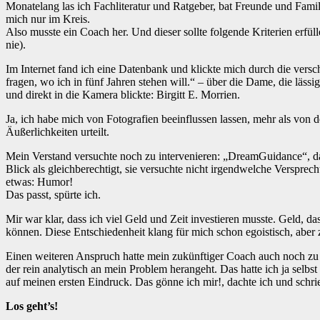
Monatelang las ich Fachliteratur und Ratgeber, bat Freunde und Famil
mich nur im Kreis.
Also musste ein Coach her. Und dieser sollte folgende Kriterien erfül
nie).
Im Internet fand ich eine Datenbank und klickte mich durch die ver
fragen, wo ich in fünf Jahren stehen will.“ – über die Dame, die lässi
und direkt in die Kamera blickte: Birgitt E. Morrien.
Ja, ich habe mich von Fotografien beeinflussen lassen, mehr als von de
Äußerlichkeiten urteilt.
Mein Verstand versuchte noch zu intervenieren: „DreamGuidance“, da
Blick als gleichberechtigt, sie versuchte nicht irgendwelche Versprec
etwas: Humor!
Das passt, spürte ich.
Mir war klar, dass ich viel Geld und Zeit investieren musste. Geld, da
können. Diese Entschiedenheit klang für mich schon egoistisch, aber z
Einen weiteren Anspruch hatte mein zukünftiger Coach auch noch zu er
der rein analytisch an mein Problem herangeht. Das hatte ich ja selb
auf meinen ersten Eindruck. Das gönne ich mir!, dachte ich und schri
Los geht’s!