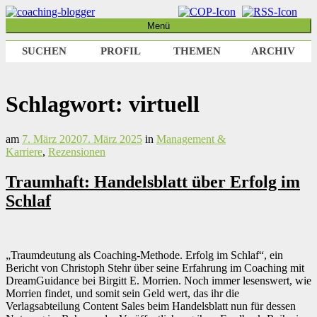
Weiter
zum
Menü
coaching-blogger
Refugium für vielseitige Persönlichkeiten
Inhalt
SUCHEN
PROFIL
THEMEN
ARCHIV
Schlagwort:
virtuell
am
7. März 2020
7. März 2025
in
Management &
Karriere
,
Rezensionen
Traumhaft: Handelsblatt über Erfolg im
Schlaf
„Traumdeutung als Coaching-Methode. Erfolg im Schlaf“, ein
Bericht von Christoph Stehr über seine Erfahrung im Coaching mit
DreamGuidance bei Birgitt E. Morrien. Noch immer lesenswert, wie
Morrien findet, und somit sein Geld wert, das ihr die
Verlagsabteilung Content Sales beim Handelsblatt nun für dessen