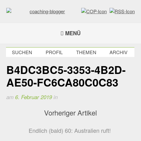
Weiter
zum
Inhalt
coaching-blogger
Refugium für vielseitige Persönlichkeiten
MENÜ
SUCHEN
PROFIL
THEMEN
ARCHIV
B4DC3BC5-3353-4B2D-
AE50-FC6CA80C0C83
am
6. Februar 2019
in
Vorheriger Artikel
Endlich (bald) 60: Australien ruft!