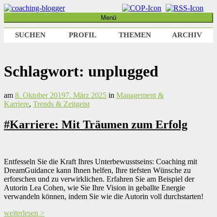
Weiter
zum
Menü
coaching-blogger
Refugium für vielseitige Persönlichkeiten
Inhalt
SUCHEN
PROFIL
THEMEN
ARCHIV
Schlagwort:
unplugged
am
8. Oktober 2019
7. März 2025
in
Management &
Karriere
,
Trends & Zeitgeist
#Karriere: Mit Träumen zum Erfolg
Entfesseln Sie die Kraft Ihres Unterbewusstseins: Coaching mit
DreamGuidance kann Ihnen helfen, Ihre tiefsten Wünsche zu
erforschen und zu verwirklichen. Erfahren Sie am Beispiel der
Autorin Lea Cohen, wie Sie Ihre Vision in geballte Energie
verwandeln können, indem Sie wie die Autorin voll durchstarten!
weiterlesen >