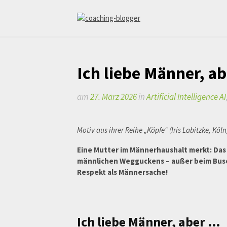
Weiter
zum
Inhalt
coaching-blogger
Refugium für vielseitige Persönlichkeiten
Ich liebe Männer, a
am
27. März 2026
in
Artificial Intelligence AI
Motiv aus ihrer Reihe „Köpfe“ (Iris Labitzke, Köln
Eine Mutter im Männerhaushalt merkt: Das P
männlichen Wegguckens – außer beim Busen
Respekt als Männersache!
Ich liebe Männer, aber …