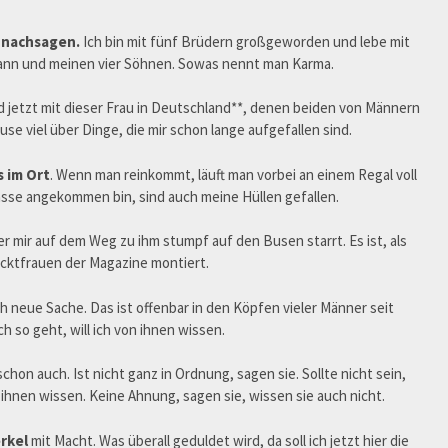
t nachsagen.
Ich bin mit fünf Brüdern großgeworden und lebe mit
ann und meinen vier Söhnen. Sowas nennt man Karma.
nd jetzt mit dieser Frau in Deutschland**, denen beiden von Männern
se viel über Dinge, die mir schon lange aufgefallen sind.
s im Ort
. Wenn man reinkommt, läuft man vorbei an einem Regal voll
asse angekommen bin, sind auch meine Hüllen gefallen.
rer mir auf dem Weg zu ihm stumpf auf den Busen starrt. Es ist, als
acktfrauen der Magazine montiert.
lich neue Sache. Das ist offenbar in den Köpfen vieler Männer seit
 so geht, will ich von ihnen wissen.
schon auch. Ist nicht ganz in Ordnung, sagen sie. Sollte nicht sein,
on ihnen wissen. Keine Ahnung, sagen sie, wissen sie auch nicht.
erkel
mit Macht. Was überall geduldet wird, da soll ich jetzt hier die