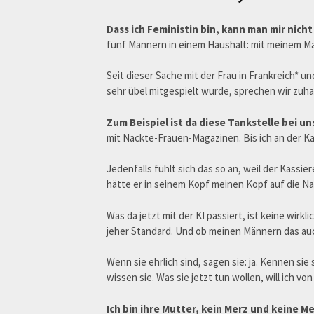
Dass ich Feministin bin, kann man mir nich
fünf Männern in einem Haushalt: mit meinem M
Seit dieser Sache mit der Frau in Frankreich* u
sehr übel mitgespielt wurde, sprechen wir zuhau
Zum Beispiel ist da diese Tankstelle bei un
mit Nackte-Frauen-Magazinen. Bis ich an der K
Jedenfalls fühlt sich das so an, weil der Kassie
hätte er in seinem Kopf meinen Kopf auf die N
Was da jetzt mit der KI passiert, ist keine wirk
jeher Standard. Und ob meinen Männern das auch
Wenn sie ehrlich sind, sagen sie: ja. Kennen sie 
wissen sie. Was sie jetzt tun wollen, will ich v
Ich bin ihre Mutter, kein Merz und keine M