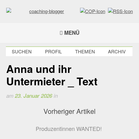
Weiter
zum
Inhalt
coaching-blogger
Refugium für vielseitige Persönlichkeiten
MENÜ
SUCHEN
PROFIL
THEMEN
ARCHIV
Anna und ihr
Untermieter _ Text
am
23. Januar 2026
in
Vorheriger Artikel
Produzentinnen WANTED!