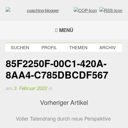
Weiter
zum
Inhalt
coaching-blogger
Refugium für vielseitige Persönlichkeiten
MENÜ
SUCHEN
PROFIL
THEMEN
ARCHIV
85F2250F-00C1-420A-
8AA4-C785DBCDF567
am
3. Februar 2022
in
Vorheriger Artikel
Voller Tatendrang durch neue Perspektive