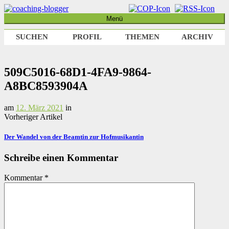
Weiter
zum
Menü
coaching-blogger
Refugium für vielseitige Persönlichkeiten
Inhalt
SUCHEN
PROFIL
THEMEN
ARCHIV
509C5016-68D1-4FA9-9864-
A8BC8593904A
am
12. März 2021
in
Vorheriger Artikel
Der Wandel von der Beamtin zur Hofmusikantin
Schreibe einen Kommentar
Kommentar
*