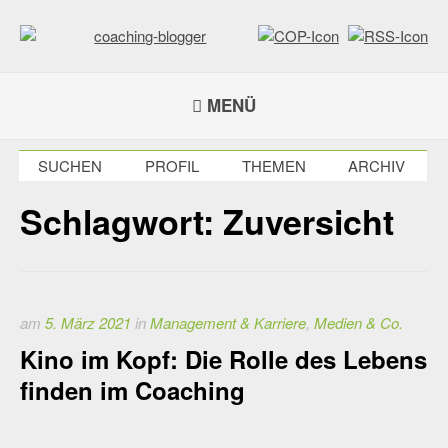
Weiter
zum
Inhalt
coaching-blogger
Refugium für vielseitige Persönlichkeiten
MENÜ
SUCHEN
PROFIL
THEMEN
ARCHIV
Schlagwort:
Zuversicht
am
5. März 2021
in
Management & Karriere
,
Medien & Co.
Kino im Kopf: Die Rolle des Lebens
finden im Coaching