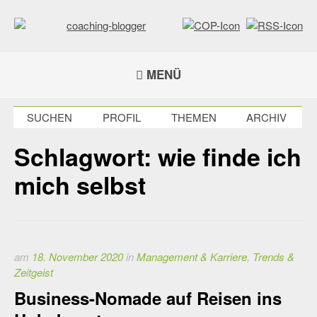
Weiter
zum
Inhalt
coaching-blogger
Refugium für vielseitige Persönlichkeiten
MENÜ
SUCHEN
PROFIL
THEMEN
ARCHIV
Schlagwort:
wie finde ich
mich selbst
am
18. November 2020
in
Management & Karriere
,
Trends &
Zeitgeist
Business-Nomade auf Reisen ins