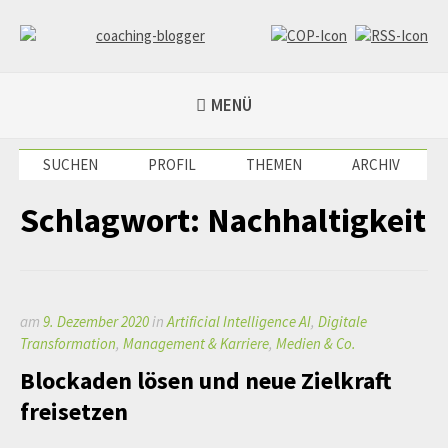
Weiter
zum
Inhalt
coaching-blogger
Refugium für vielseitige Persönlichkeiten
MENÜ
SUCHEN
PROFIL
THEMEN
ARCHIV
Schlagwort:
Nachhaltigkeit
am
9. Dezember 2020
in
Artificial Intelligence AI
,
Digitale
Transformation
,
Management & Karriere
,
Medien & Co.
Blockaden lösen und neue Zielkraft
freisetzen