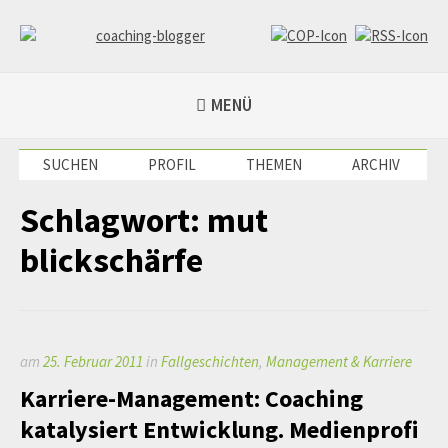
Weiter
zum
Inhalt
coaching-blogger
Refugium für vielseitige Persönlichkeiten
MENÜ
SUCHEN
PROFIL
THEMEN
ARCHIV
Schlagwort:
mut
blickschärfe
am
25. Februar 2011
in
Fallgeschichten
,
Management & Karriere
Karriere-Management: Coaching
katalysiert Entwicklung. Medienprofi