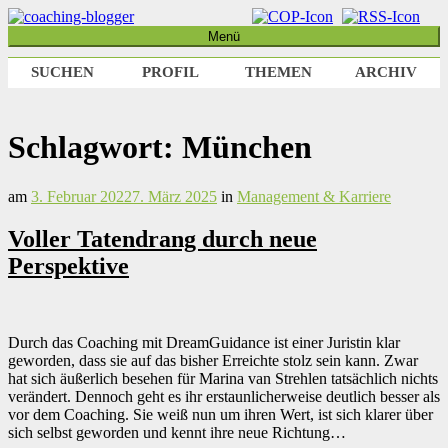
Weiter
zum
Menü
coaching-blogger
Refugium für vielseitige Persönlichkeiten
Inhalt
SUCHEN
PROFIL
THEMEN
ARCHIV
Schlagwort:
München
am
3. Februar 2022
7. März 2025
in
Management & Karriere
Voller Tatendrang durch neue
Perspektive
Durch das Coaching mit DreamGuidance ist einer Juristin klar
geworden, dass sie auf das bisher Erreichte stolz sein kann. Zwar
hat sich äußerlich besehen für Marina van Strehlen tatsächlich nichts
verändert. Dennoch geht es ihr erstaunlicherweise deutlich besser als
vor dem Coaching. Sie weiß nun um ihren Wert, ist sich klarer über
sich selbst geworden und kennt ihre neue Richtung…