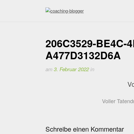
Weiter
zum
Inhalt
coaching-blogger
Refugium für vielseitige Persönlichkeiten
206C3529-BE4C-4
A477D3132D6A
am
3. Februar 2022
in
Vo
Voller Taten
Schreibe einen Kommentar