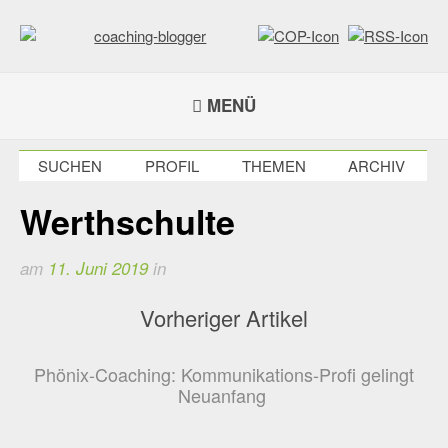
Weiter
zum
Inhalt
coaching-blogger
Refugium für vielseitige Persönlichkeiten
MENÜ
SUCHEN
PROFIL
THEMEN
ARCHIV
Werthschulte
am
11. Juni 2019
in
Vorheriger Artikel
Phönix-Coaching: Kommunikations-Profi gelingt
Neuanfang